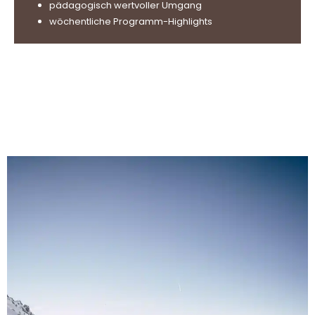
pädagogisch wertvoller Umgang
wöchentliche Programm-Highlights