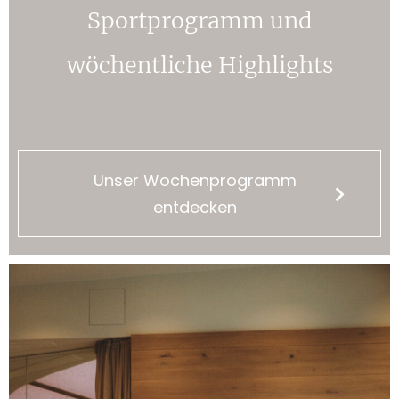
Sportprogramm und
wöchentliche Highlights
Unser Wochenprogramm
entdecken