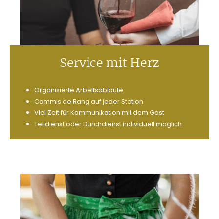
Service mit Herz
Organisierte Arbeitsabläufe
Commis de Rang auf jeder Station
Viel
Zeit für Kommunikation
mit dem Gast
Teildienst oder Durchdienst individuell möglich