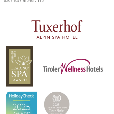
6293 Tux / Zillertal / Tirol