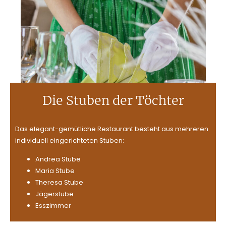
Die Stuben der Töchter
Das elegant-gemütliche Restaurant besteht aus mehreren
individuell eingerichteten Stuben:
Andrea Stube
Maria Stube
Theresa Stube
Jägerstube
Esszimmer